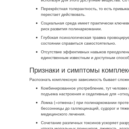
Перекрёстная толерантность, то есть привык
перестает действовать.
Социальная среда имеет практически ключев
риск развития полинаркомании.
Глубокая психологическая травма провоцируе
состоянии справиться самостоятельно.
Отсутствие эффективных навыков преодоления
единственным известным и доступным способ
Признаки и симптомы комплек
Распознать комплексную зависимость бывает сложно
Комбинированное употребление, тут человек 
подъема настроения и седативные для «отход
Ломка («отмена») при полинаркомании протек
бессонницы до галлюцинаций, судорог и тяж
медицинского лечения.
Сочетание различных токсинов ускоряет разр
утрата моральных принципов, лживость, апати