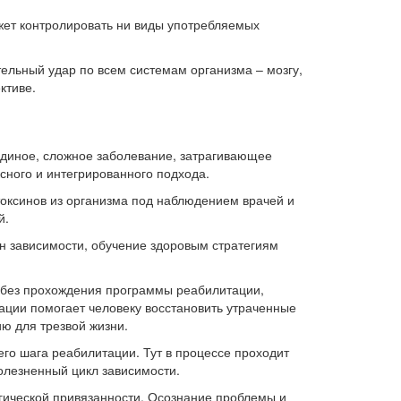
жет контролировать ни виды употребляемых
ельный удар по всем системам организма – мозгу,
ктиве.
 единое, сложное заболевание, затрагивающее
сного и интегрированного подхода.
оксинов из организма под наблюдением врачей и
й.
н зависимости, обучение здоровым стратегиям
ь без прохождения программы реабилитации,
ации помогает человеку восстановить утраченные
ю для трезвой жизни.
его шага реабилитации. Тут в процессе проходит
олезненный цикл зависимости.
огической привязанности. Осознание проблемы и