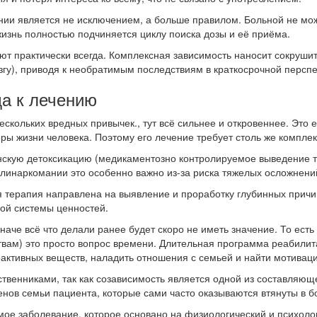
нии является не исключением, а больше правилом. Больной не мо
 жизнь полностью подчиняется циклу поиска дозы и её приёма.
 практически всегда. Комплексная зависимость наносит сокрушит
згу), приводя к необратимым последствиям в краткосрочной перспе
да к лечению
ескольких вредных привычек., тут всё сильнее и откровеннее. Это
ы жизни человека. Поэтому его лечение требует столь же комплек
нскую детоксикацию (медикаментозно контролируемое выведение т
линаркомании это особенно важно из-за риска тяжелых осложнени
я терапия направлена на выявление и проработку глубинных причи
ой системы ценностей.
аче всё что делали ранее будет скоро не иметь значение. То ест
твам) это просто вопрос времени. Длительная программа реабилит
оактивных веществ, наладить отношения с семьей и найти мотиваци
ственниками, так как созависимость является одной из составляющ
нов семьи пациента, которые сами часто оказываются втянуты в б
имое заболевание, которое основано на физиологический и психол