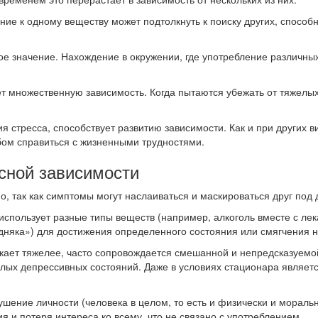
ание к одному веществу может подтолкнуть к поиску других, спосо
ое значение. Нахождение в окружении, где употребление различны
т множественную зависимость. Когда пытаются убежать от тяжелых
 стресса, способствует развитию зависимости. Как и при других в
ом справиться с жизненными трудностями.
сной зависимости
, так как симптомы могут наслаиваться и маскироваться друг под 
использует разные типы веществ (например, алкоголь вместе с л
няка») для достижения определенного состояния или смягчения н
ает тяжелее, часто сопровождается смешанной и непредсказуемой
елых депрессивных состояний. Даже в условиях стационара являет
ушение личности (человека в целом, то есть и физически и морал
я и потеря интереса ко всему, что не связано с употреблением.