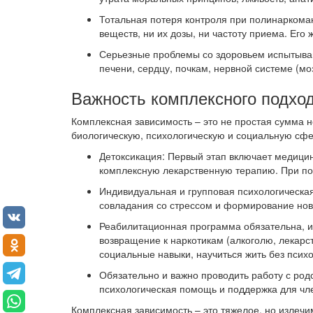
Тотальная потеря контроля при полинаркома
веществ, ни их дозы, ни частоту приема. Его
Серьезные проблемы со здоровьем испытывают
печени, сердцу, почкам, нервной системе (мо
Важность комплексного подхо
Комплексная зависимость – это не простая сумма н
биологическую, психологическую и социальную сфер
Детоксикация: Первый этап включает медици
комплексную лекарственную терапию. При по
Индивидуальная и групповая психологическа
совладания со стрессом и формирование нов
Реабилитационная программа обязательна, ин
возвращение к наркотикам (алкоголю, лекарс
социальные навыки, научиться жить без псих
Обязательно и важно проводить работу с род
психологическая помощь и поддержка для чле
Комплексная зависимость – это тяжелое, но излеч