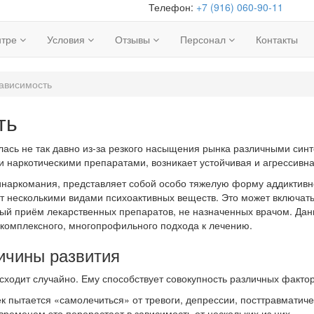
Телефон:
+7 (916) 060-90-11
нтре
Условия
Отзывы
Персонал
Контакты
ависимость
ть
ась не так давно из-за резкого насыщения рынка различными син
и наркотическими препаратами, возникает устойчивая и агрессивн
инаркомания, представляет собой особо тяжелую форму аддиктивно
несколькими видами психоактивных веществ. Это может включать ал
ный приём лекарственных препаратов, не назначенных врачом. Да
комплексного, многопрофильного подхода к лечению.
ичины развития
ходит случайно. Ему способствует совокупность различных фактор
ек пытается «самолечиться» от тревоги, депрессии, посттравматиче
временем это перерастает в зависимость от нескольких из них.