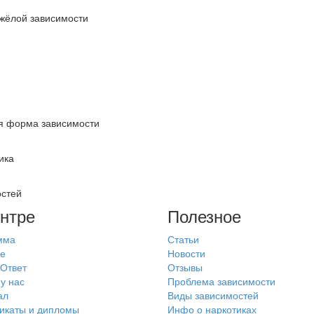
яжёлой зависимости
ая форма зависимости
ика
остей
нтре
Полезное
мма
Статьи
е
Новости
Ответ
Отзывы
у нас
Проблема зависимости
ал
Виды зависимостей
икаты и дипломы
Инфо о наркотиках