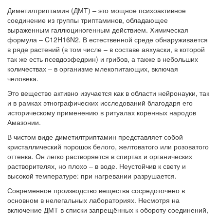
Диметилтриптамин (ДМТ) – это мощное психоактивное
соединение из группы триптаминов, обладающее
выраженным галлюциногенным действием. Химическая
формула – C12H16N2. В естественной среде обнаруживается
в ряде растений (в том числе – в составе аяхуаски, в которой
так же есть псевдоэфедрин) и грибов, а также в небольших
количествах – в организме млекопитающих, включая
человека.
Это вещество активно изучается как в области нейронауки, так
и в рамках этнографических исследований благодаря его
историческому применению в ритуалах коренных народов
Амазонии.
В чистом виде диметилтриптамин представляет собой
кристаллический порошок белого, желтоватого или розоватого
оттенка. Он легко растворяется в спиртах и органических
растворителях, но плохо – в воде. Неустойчив к свету и
высокой температуре: при нагревании разрушается.
Современное производство вещества сосредоточено в
основном в нелегальных лабораториях. Несмотря на
включение ДМТ в списки запрещённых к обороту соединений,