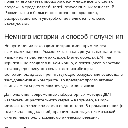
попытки его синтеза продолжаются – чаще всего с целью
продажи в среде потребителей психоактивных веществ. В
России, как и в большинстве стран, его хранение,
распространение и употребление являются уголовно
наказуемыми.
Немного истории и способ получения
На протяжении веков диметилтриптамин применялся
шаманами народов Амазонки как часть ритуальных напитков,
например из растения аяхуаски. В этих обрядах ДМТ не
курился и не вводился инъекционно, а поглощался в составе
отваров, где присутствовали также ингибиторы
моноаминоксидазы, препятствующие разрушению вещества в
желудочно-кишечном тракте. То препарат просто активно
впитывается через стенки желудка и кишечника.
До появления современных лабораторных методов ДМТ
извлекали из растительного сырья – например, из коры
мимозы хостилис или семян анантантера. В промышленной (в
том числе – подпольной) практике используют химический
синтез, через ряд сложных органических реакций.