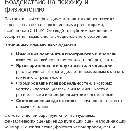
Воздействие на психику и
физиологию
Психоактивный эффект диметилтриптамина реализуется
через связывание с серотониновыми рецепторами, в
особенности 5-HT2A. Это ведёт к глубоким изменениям
восприятия, мышления и эмоционального состояния.
В типичных случаях наблюдаются:
Изменения восприятия пространства и времени
–
кажется, что всё «растянуто» или, наоборот, сжато;
Яркие зрительные и слуховые галлюцинации
,
реалистичность которых делает невозможным отличить
иллюзию от реальности;
Формирование псевдореальностей
, в которых
человек «перемещается» в иные миры, часто с
религиозными или мифологическими элементами;
Состояние «выхода из тела»
– ощущение отрыва от
физического «я».
Сюжеты видений варьируются от причудливых
фантастических сценариев до пугающих сцен, напоминающих
кошмары. Инопланетяне, фантастические тролли, феи и