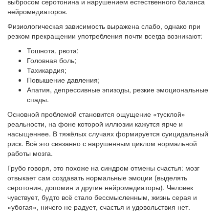
выбросом серотонина и нарушением естественного баланса
нейромедиаторов.
Физиологическая зависимость выражена слабо, однако при
резком прекращении употребления почти всегда возникают:
Тошнота, рвота;
Головная боль;
Тахикардия;
Повышение давления;
Апатия, депрессивные эпизоды, резкие эмоциональные
спады.
Основной проблемой становится ощущение «тусклой»
реальности, на фоне которой иллюзии кажутся ярче и
насыщеннее. В тяжёлых случаях формируется суицидальный
риск. Всё это связанно с нарушенным циклом нормальной
работы мозга.
Грубо говоря, это похоже на синдром отмены счастья: мозг
отвыкает сам создавать нормальные эмоции (выделять
серотонин, допомин и другие нейромедиаторы). Человек
чувствует, будто всё стало бессмысленным, жизнь серая и
«убогая», ничего не радует, счастья и удовольствия нет.