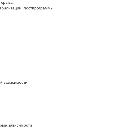
 срыва.
еабилитации, постпрограммы.
ой зависимости
орма зависимости