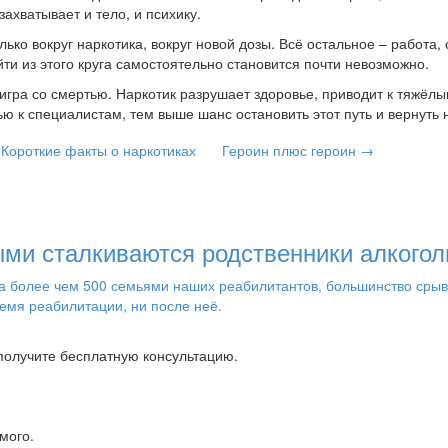
ахватывает и тело, и психику.
ько вокруг наркотика, вокруг новой дозы. Всё остальное – работа, 
ти из этого круга самостоятельно становится почти невозможно.
 игра со смертью. Наркотик разрушает здоровье, приводит к тяжёл
ю к специалистам, тем выше шанс остановить этот путь и вернуть
 Короткие факты о наркотиках
Героин плюс героин →
ми сталкиваются родственники алкогол
более чем 500 семьями наших реабилитантов, большинство срывов 
емя реабилитации, ни после неё.
 получите бесплатную консультацию.
мого.