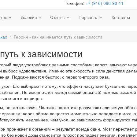
Телефон:
+7 (916) 060-90-11
нтре
Условия
Отзывы
Персонал
Контакты
иках
Героин - как начинается путь к зависимости
 путь к зависимости
оторый люди употребляют разными способами: колют, вдыхают чере
й выброс удовольствия. Именно эта скорость и сила действия дел
ния. Подсаживаются быстро, с первого-второго раза.
укол. Его выбирают потому, что эффект наступает буквально через 
слабления. Но именно этот метод самый опасный: помимо высокой 
льных игл и шприцев.
, но это иллюзия. Частицы наркотика разрушают слизистую оболочк
т организм: через лёгкие вещество моментально попадает в мозг, 
ствуют чуть медленнее, чем укол, но зависимость формируется так
 он проникает в организм – результат всегда один. Мозг перестаёт
что без новой дозы становится плохо: пропадает энергия, появляе