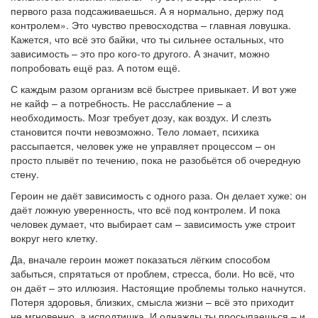
первого раза подсаживаешься. А я нормально, держу под
контролем». Это чувство превосходства – главная ловушка.
Кажется, что всё это байки, что ты сильнее остальных, что
зависимость – это про кого-то другого. А значит, можно
попробовать ещё раз. А потом ещё.
С каждым разом организм всё быстрее привыкает. И вот уже
не кайф – а потребность. Не расслабление – а
необходимость. Мозг требует дозу, как воздух. И слезть
становится почти невозможно. Тело ломает, психика
рассыпается, человек уже не управляет процессом – он
просто плывёт по течению, пока не разобьётся об очередную
стену.
Героин не даёт зависимость с одного раза. Он делает хуже: он
даёт ложную уверенность, что всё под контролем. И пока
человек думает, что выбирает сам – зависимость уже строит
вокруг него клетку.
Да, вначале героин может показаться лёгким способом
забыться, спрятаться от проблем, стресса, боли. Но всё, что
он даёт – это иллюзия. Настоящие проблемы только начнутся.
Потеря здоровья, близких, смысла жизни – всё это приходит
не мгновенно, а исподтишка. И однажды ты просыпаешься – и