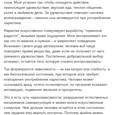
схож. Мозг устроен так, чтобы поощрять действия,
приносящие удовольствие: вкусная еда, теплое общение,
успех в любимом деле. За удовольствие отвечает система
вознаграждения – именно она активируется при употреблении
наркотика.
Наркотик искусственно стимулирует выработку "гормонов
радости", вызывая яркие ощущения. Мозг воспринимает это
как что-то важное и нужное – и закрепляет поведение.
Возникает своего рода автоматизм: человек всё чаще
повторяет приём вещества, даже если не получает от него
прежнего удовольствия. Постепенно добровольный выбор
исчезает, остаётся тяга, которую сложно контролировать.
Так формируется зависимость – не как каприз или слабость, а
как биологическое состояние, при котором мозг требует
повторения употребления наркотика. Человек может
осознавать вред, хотеть остановиться, но организм искажает
мотивацию, подменяя желания и приоритеты.
Это и есть суть наркозависимости: разрушение естественных
механизмов саморегуляции и захват мозга искусственным
стимулом. Чем дольше человек остаётся в этом состоянии,
тем труднее ему вернуть контроль. Поэтому крайне важно