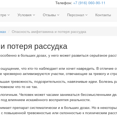
Телефон:
+7 (916) 060-90-11
нтре
Условия
Отзывы
Персонал
Контакты
иках
Опасность амфетамина и потеря рассудка
и потеря рассудка
особенно в больших дозах, у него может развиться серьёзное рас
 ощущение, что кто-то наблюдает или хочет навредить. В отличие
ге чрезмерно активизируются участки, отвечающие за тревогу и стр
ьшая тревожность, подозрительность, навязчивые идеи. Болезнь р
ловеком что-то не так.
логичным. Человек может часами заниматься бессмысленными дела
т под влиянием искажённого восприятия реальности.
нимает препарат систематически и в больших дозах. Но в некотор
й с повышенной тревожностью или склонностью к психическим расс