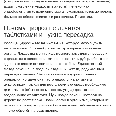
(которые могут лопнуть и вызвать смертельное кровотечение),
асцит (скопление жидкости в животе), печёночная
энцефалопатия (отравление мозга токсинами, которые печень
больше не обезвреживает) и рак печени. Приехали.
Почему цирроз не лечится
таблетками и нужна пересадка
Вообще цирроз – это не инфекция, которую можно убить
антибиотиком. Это необратимое структурное изменение
органа. Лекарства могут лишь немного замедлить процесс и
справиться с осложнениями, но превратить рубцы обратно в
здоровые клетки печени они не способны. Единственный
метод лечения на поздней стадии, и, кстати, радикальный –
пересадка печени. Это сложнейшая и дорогостоящая
операция, но даже она часто недоступна активным
алкоголикам, так как для постановки в очередь необходимо
длительное (обычно не менее полугода) доказанное
воздержание от алкоголя. Ну и новую печень, которая на
дереве не растёт пока. Новый орган в организме, который не
избавился от первопричины болезни – употребление алкоголя
– тоже обречён на разрушение.