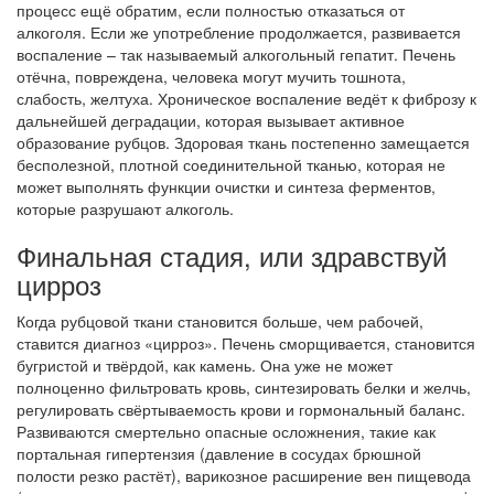
процесс ещё обратим, если полностью отказаться от
алкоголя. Если же употребление продолжается, развивается
воспаление – так называемый алкогольный гепатит. Печень
отёчна, повреждена, человека могут мучить тошнота,
слабость, желтуха. Хроническое воспаление ведёт к фиброзу к
дальнейшей деградации, которая вызывает активное
образование рубцов. Здоровая ткань постепенно замещается
бесполезной, плотной соединительной тканью, которая не
может выполнять функции очистки и синтеза ферментов,
которые разрушают алкоголь.
Финальная стадия, или здравствуй
цирроз
Когда рубцовой ткани становится больше, чем рабочей,
ставится диагноз «цирроз». Печень сморщивается, становится
бугристой и твёрдой, как камень. Она уже не может
полноценно фильтровать кровь, синтезировать белки и желчь,
регулировать свёртываемость крови и гормональный баланс.
Развиваются смертельно опасные осложнения, такие как
портальная гипертензия (давление в сосудах брюшной
полости резко растёт), варикозное расширение вен пищевода