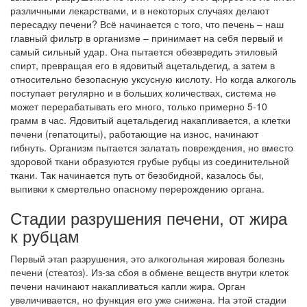
различными лекарствами, и в некоторых случаях делают
пересадку печени? Всё начинается с того, что печень – наш
главный фильтр в организме – принимает на себя первый и
самый сильный удар. Она пытается обезвредить этиловый
спирт, превращая его в ядовитый ацетальдегид, а затем в
относительно безопасную уксусную кислоту. Но когда алкоголь
поступает регулярно и в больших количествах, система не
может перерабатывать его много, только примерно 5-10
грамм в час. Ядовитый ацетальдегид накапливается, а клетки
печени (гепатоциты), работающие на износ, начинают
гибнуть. Организм пытается залатать повреждения, но вместо
здоровой ткани образуются грубые рубцы из соединительной
ткани. Так начинается путь от безобидной, казалось бы,
выпивки к смертельно опасному перерождению органа.
Стадии разрушения печени, от жира
к рубцам
Первый этап разрушения, это алкогольная жировая болезнь
печени (стеатоз). Из-за сбоя в обмене веществ внутри клеток
печени начинают накапливаться капли жира. Орган
увеличивается, но функция его уже снижена. На этой стадии