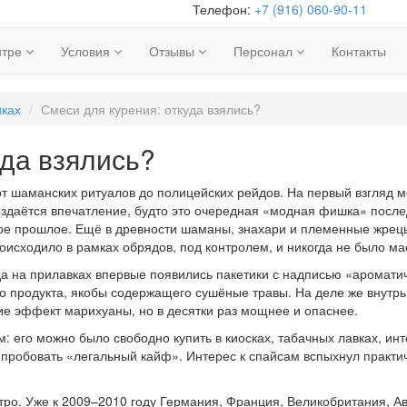
Телефон:
+7 (916) 060-90-11
нтре
Условия
Отзывы
Персонал
Контакты
иках
Смеси для курения: откуда взялись?
уда взялись?
т шаманских ритуалов до полицейских рейдов. На первый взгляд мо
оздаётся впечатление, будто это очередная «модная фишка» послед
кое прошлое. Ещё в древности шаманы, знахари и племенные жрец
роисходило в рамках обрядов, под контролем, и никогда не было м
да на прилавках впервые появились пакетики с надписью «аромати
о продукта, якобы содержащего сушёные травы. На деле же внутр
е эффект марихуаны, но в десятки раз мощнее и опаснее.
ом: его можно было свободно купить в киосках, табачных лавках, и
 пробовать «легальный кайф». Интерес к спайсам вспыхнул практи
тро. Уже к 2009–2010 году Германия, Франция, Великобритания, Ав