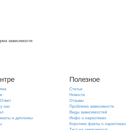
орма зависимости
й
нтре
Полезное
мма
Статьи
е
Новости
Ответ
Отзывы
у нас
Проблема зависимости
ал
Виды зависимостей
икаты и дипломы
Инфо о наркотиках
ы
Короткие факты о наркотиках
Тест на зависимость