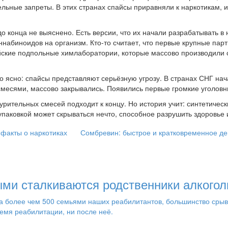
льные запреты. В этих странах спайсы приравняли к наркотикам, и
конца не выяснено. Есть версии, что их начали разрабатывать в 
набиноидов на организм. Кто-то считает, что первые крупные пар
тайские подпольные химлаборатории, которые массово производили
ало ясно: спайсы представляют серьёзную угрозу. В странах СНГ н
месями, массово закрывались. Появились первые громкие уголовны
курительных смесей подходит к концу. Но история учит: синтетичес
упаковкой может скрываться нечто, способное разрушить здоровье 
 факты о наркотиках
Сомбревин: быстрое и кратковременное д
ми сталкиваются родственники алкогол
более чем 500 семьями наших реабилитантов, большинство срывов 
емя реабилитации, ни после неё.