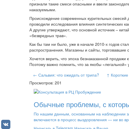
признали такие смеси опасными и ввели законодате
наказуемыми.
Происхождение современных курительных смесей до 
проводили исследования влияния синтетических кан
А другие утверждают, что основной источник – ки
«безвредных трав».
Как бы там ни было, уже в начале 2010-х годов ст
распространения. Магазины и сайты, торговавшие с
Хочется верить, что эпоха безнаказанной продажи 
Поэтому важно помнить, что за якобы «легальной» 
← Сальвия: что ожидать от трипа?
↑ Короткие
Просмотров: 201
Обычные проблемы, с которы
По нашим данным, основанным на наблюдении за 
включаются в процесс выздоровления — ни во вр
Написать в Telegram
Написать в Вацап