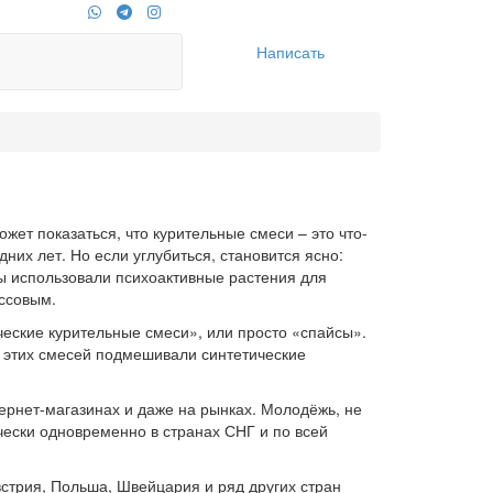
Написать
жет показаться, что курительные смеси – это что-
них лет. Но если углубиться, становится ясно:
ы использовали психоактивные растения для
ассовым.
ческие курительные смеси», или просто «спайсы».
ь этих смесей подмешивали синтетические
нтернет-магазинах и даже на рынках. Молодёжь, не
чески одновременно в странах СНГ и по всей
стрия, Польша, Швейцария и ряд других стран