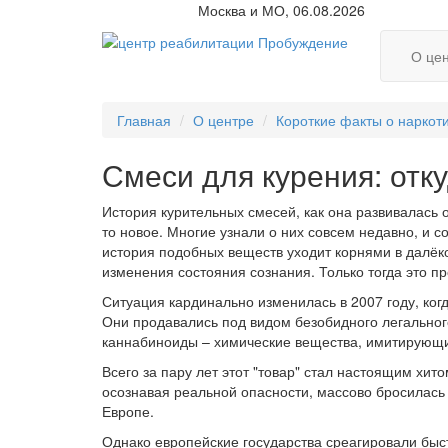
Москва и МО, 06.08.2026
О це
Главная
О центре
Короткие факты о наркот
Смеси для курения: отк
История курительных смесей, как она развивалась о
то новое. Многие узнали о них совсем недавно, и с
история подобных веществ уходит корнями в далё
изменения состояния сознания. Только тогда это п
Ситуация кардинально изменилась в 2007 году, ког
Они продавались под видом безобидного легальног
каннабиноиды – химические вещества, имитирующи
Всего за пару лет этот "товар" стал настоящим хит
осознавая реальной опасности, массово бросилась
Европе.
Однако европейские государства среагировали быс