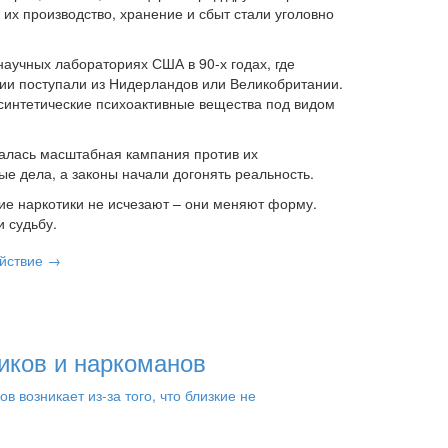
 их производство, хранение и сбыт стали уголовно
научных лабораториях США в 90-х годах, где
тии поступали из Нидерландов или Великобритании.
 синтетические психоактивные вещества под видом
ачалась масштабная кампания против их
е дела, а законы начали догонять реальность.
кие наркотики не исчезают – они меняют форму.
и судьбу.
ействие →
иков и наркоманов
возникает из-за того, что близкие не