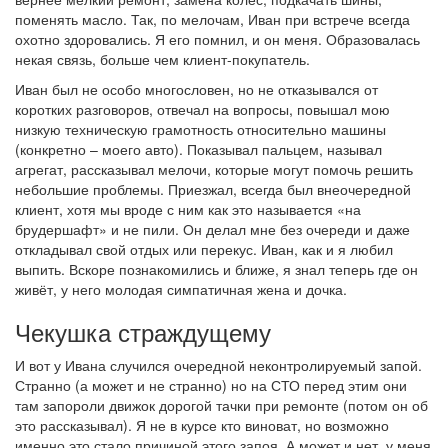
поменять масло. Так, по мелочам, Иван при встрече всегда
охотно здоровались. Я его помнил, и он меня. Образовалась
некая связь, больше чем клиент-покупатель.
Иван был не особо многословен, но не отказывался от
коротких разговоров, отвечал на вопросы, повышал мою
низкую техническую грамотность относительно машины
(конкретно – моего авто). Показывал пальцем, называл
агрегат, рассказывал мелочи, которые могут помочь решить
небольшие проблемы. Приезжал, всегда был внеочередной
клиент, хотя мы вроде с ним как это называется «на
брудершафт» и не пили. Он делал мне без очереди и даже
откладывал свой отдых или перекус. Иван, как и я любил
выпить. Вскоре познакомились и ближе, я знал теперь где он
живёт, у него молодая симпатичная жена и дочка.
Чекушка страждущему
И вот у Ивана случился очередной неконтролируемый запой.
Странно (а может и не странно) но на СТО перед этим они
там запороли движок дорогой тачки при ремонте (потом он об
это рассказывал). Я не в курсе кто виноват, но возможно
именно это стало причиной этого запоя. А может и нет, у меня