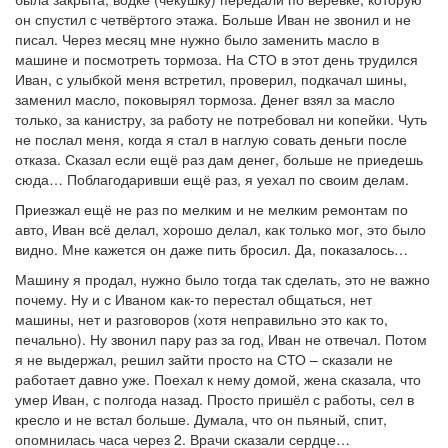
он спустил с четвёртого этажа. Больше Иван не звонил и не
писал. Через месяц мне нужно было заменить масло в
машине и посмотреть тормоза. На СТО в этот день трудился
Иван, с улыбкой меня встретил, проверил, подкачал шины,
заменил масло, поковырял тормоза. Денег взял за масло
только, за канистру, за работу не потребовал ни копейки. Чуть
не послал меня, когда я стал в наглую совать деньги после
отказа. Сказал если ещё раз дам денег, больше не приедешь
сюда… Поблагодаривши ещё раз, я уехал по своим делам.
Приезжал ещё не раз по мелким и не мелким ремонтам по
авто, Иван всё делал, хорошо делал, как только мог, это было
видно. Мне кажется он даже пить бросил. Да, показалось…
Машину я продал, нужно было тогда так сделать, это не важно
почему. Ну и с Иваном как-то перестал общаться, нет
машины, нет и разговоров (хотя неправильно это как то,
печально). Ну звонил пару раз за год, Иван не отвечал. Потом
я не выдержал, решил зайти просто на СТО – сказали не
работает давно уже. Поехал к нему домой, жена сказала, что
умер Иван, с полгода назад. Просто пришёл с работы, сел в
кресло и не встал больше. Думала, что он пьяный, спит,
опомнилась часа через 2. Врачи сказали сердце…