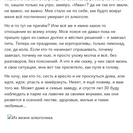
то, нашли только на утро, замёрз. «Иван»? да не так его звали,
не важно, не важно. Мне стало не по себе, как будто вокруг
меня всё постепенно умирает от алкоголя.
Но я-то тут не причём? Или всё же я имею какое-то
отношение ко всему этому. Мозг покоя не давал пока не
пришло одно из самых долгих и жёстких решений – я завязал
пить. Теперь ни праздники, ни корпоративы, только лимонад,
сок, да кола. Если кто-то начинает спрашивать, почему
завязал, почему не пью, я просто ухожу молча и всё, без
разговоров, без пояснений. А что я им скажу, у них своя жизнь
и свои ситуации, мне вот так прилетело, как пуля в голову.
Не хочу, как кто-то, сесть в кресло и не проснуться дома, или
идти, идти, упасть и замёрзнуть. Нееет, я ещё поживу, и вам
того же. Может даже и семью заведу, и спустя лет 30 буду
наблюдать в парке на лавочке за своими внуками, как они
резвятся в осенней листве, здоровые, милые и такие
любимые...