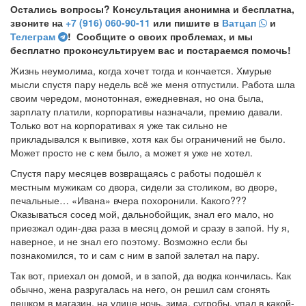
Остались вопросы? Консультация анонимна и бесплатна,
звоните на
+7 (916) 060-90-11
или пишите в
Ватцап
и
Телеграм
! Сообщите о своих проблемах, и мы
бесплатно проконсультируем вас и постараемся помочь!
Жизнь неумолима, когда хочет тогда и кончается. Хмурые
мысли спустя пару недель всё же меня отпустили. Работа шла
своим чередом, монотонная, ежедневная, но она была,
зарплату платили, корпоративы назначали, премию давали.
Только вот на корпоративах я уже так сильно не
прикладывался к выпивке, хотя как бы ограничений не было.
Может просто не с кем было, а может я уже не хотел.
Спустя пару месяцев возвращаясь с работы подошёл к
местным мужикам со двора, сидели за столиком, во дворе,
печальные… «Ивана» вчера похоронили. Какого???
Оказываться сосед мой, дальнобойщик, знал его мало, но
приезжал один-два раза в месяц домой и сразу в запой. Ну я,
наверное, и не знал его поэтому. Возможно если бы
познакомился, то и сам с ним в запой залетал на пару.
Так вот, приехал он домой, и в запой, да водка кончилась. Как
обычно, жена разругалась на него, он решил сам сгонять
пешком в магазин, на улице ночь, зима, сугробы, упал в какой-