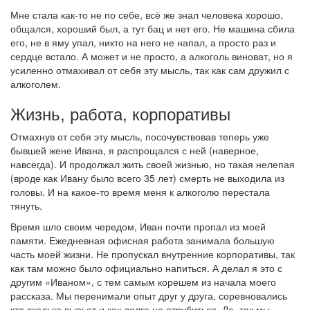
Мне стала как-то не по себе, всё же знал человека хорошо,
общался, хороший был, а тут бац и нет его. Не машина сбила
его, не в яму упал, никто на него не напал, а просто раз и
сердце встало. А может и не просто, а алкоголь виноват, но я
усиленно отмахивал от себя эту мысль, так как сам дружил с
алкоголем.
Жизнь, работа, корпоративы
Отмахнув от себя эту мысль, посочувствовав теперь уже
бывшей жене Ивана, я распрощался с ней (наверное,
навсегда). И продолжал жить своей жизнью, но такая нелепая
(вроде как Ивану было всего 35 лет) смерть не выходила из
головы. И на какое-то время меня к алкоголю перестала
тянуть.
Время шло своим чередом, Иван почти пропал из моей
памяти. Ежедневная офисная работа занимала большую
часть моей жизни. Не пропускал внутренние корпоративы, так
как там можно было официально напиться. А делал я это с
другим «Иваном», с тем самым корешем из начала моего
рассказа. Мы перенимали опыт друг у друга, соревновались
кто сколько выпьет и как долго не отрубиться. Да, так мы