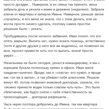
просто догадки… Наверное, в их семье так принято, жена
забрала дочь и уехала к маме в деревню (недалеко). Забрала
ключи от квартиры и заперла Ивана. Наверное, раньше запои
случались, и его жена не знала, что с этим делать, или не
могла просто ничего сделать, поэтому самое простое
решение было – уехать.
Пробудившись после ночного забвения, Иван понял, что его
опять закрыли. Выпить нет, нужно искать помощь, естественно
(хотя и другие друзья у него всё же водились), но позвонил он
мне, просил привести хоть что-то выпить, иначе просто
умрёт…
Начальника не было сегодня, уехал в командировку, и мы с
корешем бухали потихоньку прямо в офисе. Иван меня
озадачил конечно. Вроде, как и «спасти» его нужно, и вроде
как «он же в запое», и так убивает себя алкоголем. Решали
минут 40, потом позвонил знакомой докторше, сказала, что
«можно принести водки только совсем чуть-чуть». Это было
облегчение, как будто сняли с себя ответственность за
происходящее… докторша разрешила…
Часа через полтора добрались до Ивана, так как квартира
была закрыта, водке (чекушку) передали по верёвке, которую