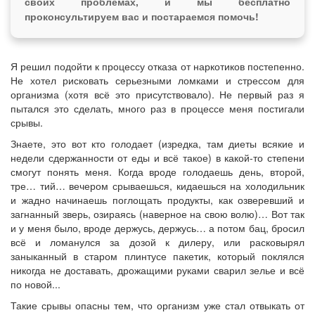
своих проблемах, и мы бесплатно
проконсультируем вас и постараемся помочь!
Я решил подойти к процессу отказа от наркотиков постепенно.
Не хотел рисковать серьезными ломками и стрессом для
организма (хотя всё это присутствовало). Не первый раз я
пытался это сделать, много раз в процессе меня постигали
срывы.
Знаете, это вот кто голодает (изредка, там диеты всякие и
недели сдержанности от еды и всё такое) в какой-то степени
смогут понять меня. Когда вроде голодаешь день, второй,
тре… тий… вечером срываешься, кидаешься на холодильник
и жадно начинаешь поглощать продукты, как озверевший и
загнанный зверь, озираясь (наверное на свою волю)… Вот так
и у меня было, вроде держусь, держусь… а потом бац, бросил
всё и ломанулся за дозой к дилеру, или расковырял
заныканный в старом плинтусе пакетик, который поклялся
никогда не доставать, дрожащими руками сварил зелье и всё
по новой...
Такие срывы опасны тем, что организм уже стал отвыкать от