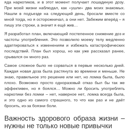
яда наркотиков, и в этот момент получает лошадиную дозу.
При моей жизни наблюдал, как «ушли» два моих знакомых.
Нашли в подъезде на следующий день, бросали вместе со
мной тогда, но я осторожничал, а они нет. Забежим вперёд – я
пишу эти строки, а значит я ещё жив…
Я разработал план, включающий постепенное снижение доз и
частоты употребления. Это позволило моему телу медленно
адаптироваться к изменениям и избежать катастрофических
последствий. План был хорош, но как уже рассказал ранее,
срывался он много раз.
Самое сложное было не сорваться в первые несколько дней.
Каждая новая доза была растянута во времени и меньше. Не
знаю, правильное это решение или нет, но ломка была, было
плохо. Возможно просто одноразовый отказ был бы так же
эффективен, но я боялся… Можно ли бросить употреблять
наркотики без ломки – нет, наверное нет, ломка всегда была,
и это одно из самого страшного, то что как раз и не даёт
бросить, из-за боязни боли.
Важность здорового образа жизни –
нужны не только новые привычки