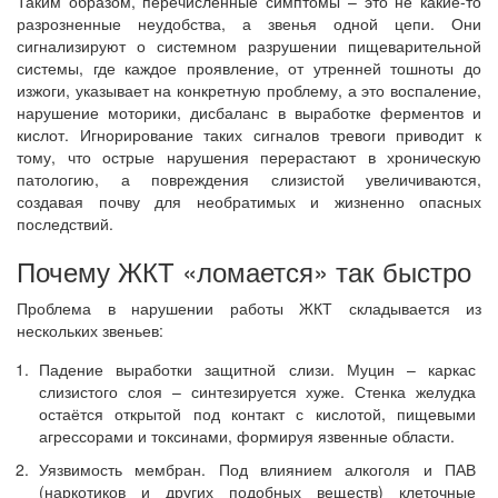
Таким образом, перечисленные симптомы – это не какие-то
разрозненные неудобства, а звенья одной цепи. Они
сигнализируют о системном разрушении пищеварительной
системы, где каждое проявление, от утренней тошноты до
изжоги, указывает на конкретную проблему, а это воспаление,
нарушение моторики, дисбаланс в выработке ферментов и
кислот. Игнорирование таких сигналов тревоги приводит к
тому, что острые нарушения перерастают в хроническую
патологию, а повреждения слизистой увеличиваются,
создавая почву для необратимых и жизненно опасных
последствий.
Почему ЖКТ «ломается» так быстро
Проблема в нарушении работы ЖКТ складывается из
нескольких звеньев:
Падение выработки защитной слизи. Муцин – каркас
слизистого слоя – синтезируется хуже. Стенка желудка
остаётся открытой под контакт с кислотой, пищевыми
агрессорами и токсинами, формируя язвенные области.
Уязвимость мембран. Под влиянием алкоголя и ПАВ
(наркотиков и других подобных веществ) клеточные