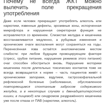
Почему не всегда ЖКТ можно
вылечить поле прекращения
употребления
Даже если человек прекращает употреблять алкоголь или
наркотики, язвенные дефекты, эрозивные зоны, испорченная
микрофлора и нарушенная секреторная функция не
исправляются со временем. Слизистая желудка и кишечника
восстанавливается медленно, а рубцовые изменения и
хронические очаги воспаления могут сохраняться на годы.
Перенесённая язва остаётся анатомическим местом
слабости: при любом будущим провоцирующем факторе
(стресс, грубое питание, нарушение режимов этого питания)
очаг способен обостриться вновь. Нарушение моторики
кишечника после длительных токсических контактов тоже не
всегда возвращается к норме – часть пациентов живёт с
хроническими запорами, вздутием, гастроэзофагеальной
рефлюксной болезнью (
заболевание, обусловленное
повторяющимся спонтанным забросом содержимого
желудка, а в некоторых случаях и двенадцатиперстной
кишки, в пищевод
) или синдромом раздражённого кишечника
уже после отказа от ПАВ (наркотики, алкоголь).