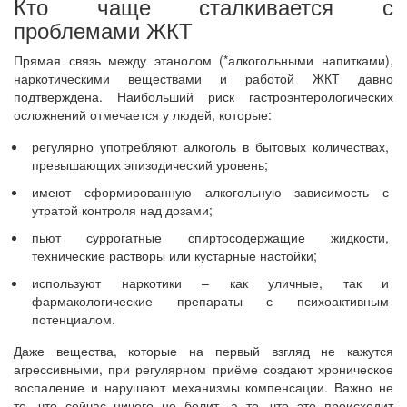
Кто чаще сталкивается с
проблемами ЖКТ
Прямая связь между этанолом (*алкогольными напитками),
наркотическими веществами и работой ЖКТ давно
подтверждена. Наибольший риск гастроэнтерологических
осложнений отмечается у людей, которые:
регулярно употребляют алкоголь в бытовых количествах,
превышающих эпизодический уровень;
имеют сформированную алкогольную зависимость с
утратой контроля над дозами;
пьют суррогатные спиртосодержащие жидкости,
технические растворы или кустарные настойки;
используют наркотики – как уличные, так и
фармакологические препараты с психоактивным
потенциалом.
Даже вещества, которые на первый взгляд не кажутся
агрессивными, при регулярном приёме создают хроническое
воспаление и нарушают механизмы компенсации. Важно не
то, что сейчас ничего не болит, а то, что это происходит