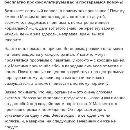
бесплатно проконсультируем вас и постараемся помочь!
Возникает логичный вопрос: а почему так произошло? Почему
именно Максим перестал ходить, хотя кто-то другой,
возможно, продолжает принимать психотропы и живёт
нормально? «Ой, да я вот этого знаю, он жрёт эту заразу
каждый день и жив здоров», неправда, враки вы всё
говорите…
На это есть несколько причин. Во-первых, реакция организма
на такие вещества у каждого разная. У кого-то могут
проявляться проблемы с памятью, у кого-то – с координацией,
а у Максима произошёл сбой в передаче сигналов от мозга к
ногам. Психотропные вещества воздействуют на центральную
нервную систему, и, если нервные клетки начинают
разрушаться, это может привести к полному параличу.
Важно понимать, что наш организм – это очень сложная
система. Невозможно заранее предсказать, когда и как именно
он даст сбой под воздействием наркотиков. У Максима это
произошло резко и неожиданно. Он перестал ходить
буквально за одну ночь. Вчера ходил, а сегодня уже на
коляске, и, наверное, на следующую вечеринку он уже не
поедет.