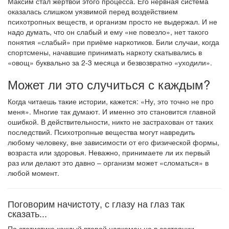
Максим стал жертвой этого процесса. Его нервная система
оказалась слишком уязвимой перед воздействием
психотропных веществ, и организм просто не выдержал. И не
надо думать, что он слабый и ему «не повезло», нет такого
понятия «слабый» при приёме наркотиков. Били случаи, когда
спортсмены, начавшие принимать наркоту скатывались в
«овощ» буквально за 2-3 месяца и безвозвратно «уходили».
Может ли это случиться с каждым?
Когда читаешь такие истории, кажется: «Ну, это точно не про
меня». Многие так думают. И именно это становится главной
ошибкой. В действительности, никто не застрахован от таких
последствий. Психотропные вещества могут навредить
любому человеку, вне зависимости от его физической формы,
возраста или здоровья. Неважно, принимаете ли их первый
раз или делают это давно – организм может «сломаться» в
любой момент.
Поговорим начистоту, с глазу на глаз так
сказать...
По статистике каждый второй наркоман не в состоянии