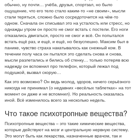
обычно, ну почти… учёба, друзья, спортзал, но было
ощущение, что его тело стало каким-то «не своим», мысли
стали теряться, сложно было сосредоточится на чём-то
одном. Сначала он списывал это на усталость или стресс, но
однажды утром он просто не смог встать с постели. Его ноги
отказались двигаться, просто не смог и всё. Он попытался
встать ещё раз, и ещё, и ещё, но безуспешно. Максим был в
панике, чувство страха накатывалось как снежный ком. В
течении полу часа он пытался это сделать снова и снова,
мысли разлетались и бились об стенку… только потеряв всю
надежду он вспомнил про телефон, который лежал под
подушкой, вызвал скорую…
Как это возможно? Он ведь молод, здоров, ничего серьёзного
никогда не принимал (о недавних «весёлых таблетках» на тот
момент он даже и не вспомнил). Но реальность оказалась
иной. Всё изменилось всего за несколько недель.
Что такое психотропные вещества?
Психотропные вещества – это такие химические вещества,
которые действуют на мозг и центральную нервную систему.
Это могут быть как лекарства, назначенные врачом, так и