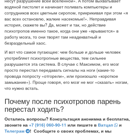
несут разрушение всей вселенной». А потом выхватывает
водяной пистолет и начинает поливать компьютеры и
сотрудников всех цветным сиропом, прикрикивая при этом «я
вас всех остановлю, жалкие насекомые!». Неправдивая
история, скажете вы? Да, может и так, но действие
психотропов именно такое, когда они уже «врываются» в
работу мозга, то они творят там неадекватный и
безраздельный хаос.
И вот что самое пугающее: чем больше и дольше человек
употребляет психотропные вещества, тем сильнее
разрушается эта система. В случае с Максимом, его мозг
просто перестал передавать сигналы на ноги (какие-то
провода попросту «отгорели», или произошло «короткое
замыкание»). Проще говоря, его мозг не мог «сказать» ногам,
что нужно встать.
Почему после психотропов парень
перестал ходить?
Остались вопросы? Консультация анонимна и бесплатна,
звоните на
+7 (916) 060-90-11
или пишите в
Ватцап
и
Телеграм
! Сообщите о своих проблемах, и мы