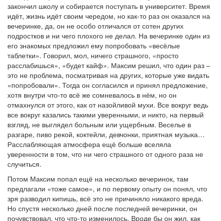
закончил школу и собирается поступать в университет. Время
идёт, жизнь идёт своим чередом, но как-то раз он оказался на
вечеринке, да, он не особо отличался от сотен других
подростков и ни чего плохого не делал. На вечеринке один из
его знакомых предложил ему попробовать «весёлые
таблетки». Говорил, мол, ничего страшного, «просто
расслабишься», «будет кайф». Максим решил, что один раз –
это не проблема, посматривая на других, которые уже видать
«попробовали». Тогда он согласился и принял предложение,
хотя внутри что-то всё же сомневалось в нём, но он
отмахнулся от этого, как от назойливой мухи. Все вокруг ведь
все вокруг казались такими уверенными, и никто, на первый
взгляд, не выглядел больным или ущербным. Веселье в
разгаре, пиво рекой, коктейли, девчонки, приятная музыка…
Расслабляющая атмосфера ещё больше вселяла
уверенности в том, что ни чего страшного от одного раза не
случиться.
Потом Максим попал ещё на несколько вечеринок, там
предлагали «тоже самое», и по первому опыту он понял, что
зря разводил кипишь, всё это не причиняло никакого вреда.
Но спустя несколько дней после последней вечеринки, он
почувствовал, что что-то изменилось. Вроде бы он жил, как