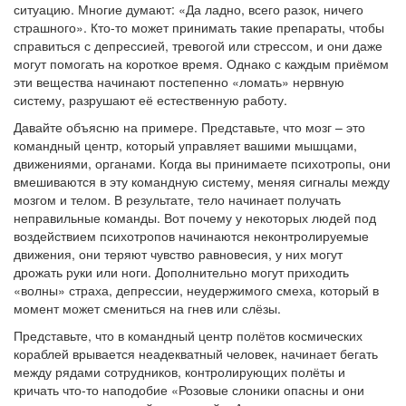
ситуацию. Многие думают: «Да ладно, всего разок, ничего
страшного». Кто-то может принимать такие препараты, чтобы
справиться с депрессией, тревогой или стрессом, и они даже
могут помогать на короткое время. Однако с каждым приёмом
эти вещества начинают постепенно «ломать» нервную
систему, разрушают её естественную работу.
Давайте объясню на примере. Представьте, что мозг – это
командный центр, который управляет вашими мышцами,
движениями, органами. Когда вы принимаете психотропы, они
вмешиваются в эту командную систему, меняя сигналы между
мозгом и телом. В результате, тело начинает получать
неправильные команды. Вот почему у некоторых людей под
воздействием психотропов начинаются неконтролируемые
движения, они теряют чувство равновесия, у них могут
дрожать руки или ноги. Дополнительно могут приходить
«волны» страха, депрессии, неудержимого смеха, который в
момент может смениться на гнев или слёзы.
Представьте, что в командный центр полётов космических
кораблей врывается неадекватный человек, начинает бегать
между рядами сотрудников, контролирующих полёты и
кричать что-то наподобие «Розовые слоники опасны и они